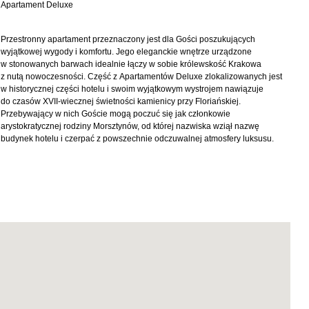
Apartament Deluxe
Przestronny apartament przeznaczony jest dla Gości poszukujących
wyjątkowej wygody i komfortu. Jego eleganckie wnętrze urządzone
w stonowanych barwach idealnie łączy w sobie królewskość Krakowa
z nutą nowoczesności. Część z Apartamentów Deluxe zlokalizowanych jest
w historycznej części hotelu i swoim wyjątkowym wystrojem nawiązuje
do czasów XVII-wiecznej świetności kamienicy przy Floriańskiej.
Przebywający w nich Goście mogą poczuć się jak członkowie
arystokratycznej rodziny Morsztynów, od której nazwiska wziął nazwę
budynek hotelu i czerpać z powszechnie odczuwalnej atmosfery luksusu.