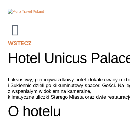
Mertz
Travel
Poland
WSTECZ
Private
Hotel Unicus Palace
tours.
Premium
transfers.
Unique
places.
Luksusowy, pięciogwiazdkowy hotel zlokalizowany u zbi
i Sukiennic dzieli go kilkuminutowy spacer. Gości. Na je
z wspaniałym widokiem na kameralne,
klimatyczne uliczki Starego Miasta oraz dwie restauracj
O hotelu