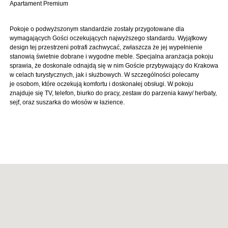
Apartament Premium
Pokoje o podwyższonym standardzie zostały przygotowane dla
wymagających Gości oczekujących najwyższego standardu. Wyjątkowy
design tej przestrzeni potrafi zachwycać, zwłaszcza że jej wypełnienie
stanowią świetnie dobrane i wygodne meble. Specjalna aranżacja pokoju
sprawia, że doskonale odnajdą się w nim Goście przybywający do Krakowa
w celach turystycznych, jak i służbowych. W szczególności polecamy
je osobom, które oczekują komfortu i doskonałej obsługi. W pokoju
znajduje się TV, telefon, biurko do pracy, zestaw do parzenia kawy/ herbaty,
sejf, oraz suszarka do włosów w łazience.