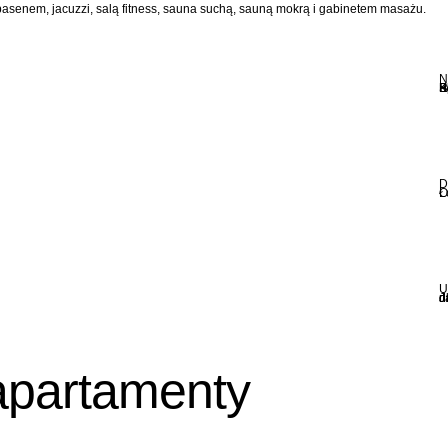
 basenem, jacuzzi, salą fitness, sauna suchą, sauną mokrą i gabinetem masażu.
N
B
B
B
S
B
B
E
K
P
R
D
Ł
O
U
Jako certyfikowany
 apartamenty